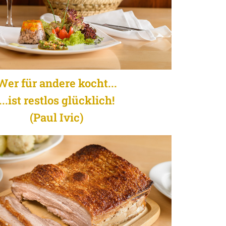
Wer für andere kocht...
...ist restlos glücklich!
(Paul Ivic)