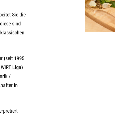
eitet Sie die
 diese sind
 klassischen
r (seit 1995
 WIRT Liga)
rik /
hafter in
rpretiert