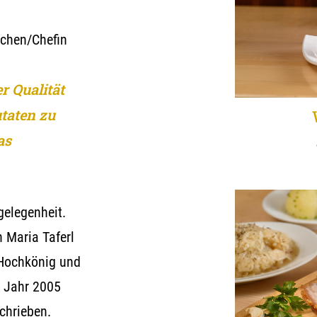
üchen/Chefin
r Qualität
taten zu
as
gelegenheit.
 Maria Taferl
 Hochkönig und
m Jahr 2005
chrieben.