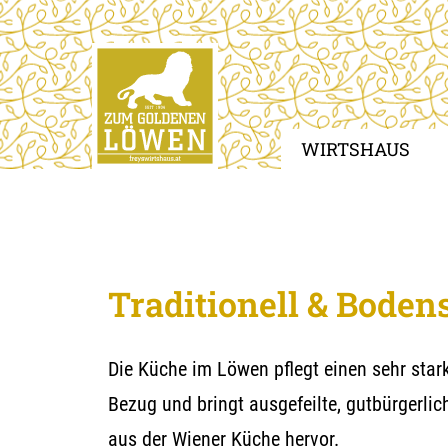
Skip
to
main
content
WIRTSHAUS
Traditionell & Boden
Die Küche im Löwen pflegt einen sehr star
Bezug und bringt ausgefeilte, gutbürgerlic
aus der Wiener Küche hervor.