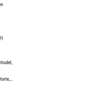
en
e)
rudel,
torte,…