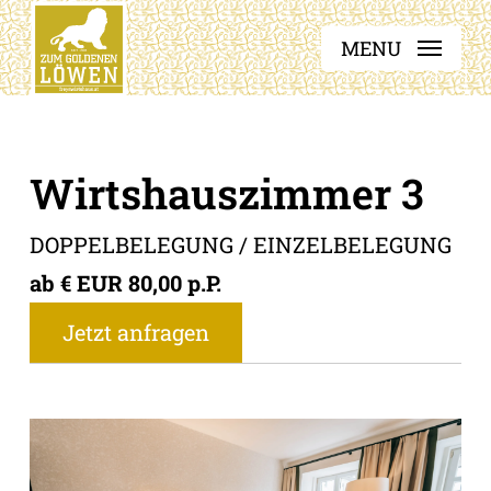
Skip
MENU
to
main
content
Wirtshauszimmer 3
DOPPELBELEGUNG / EINZELBELEGUNG
ab € EUR 80,00 p.P.
Jetzt anfragen